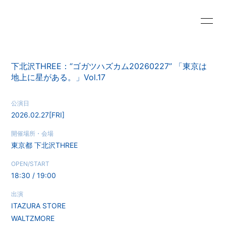
HOME
NEWS
下北沢THREE：“ゴガツハズカム20260227” 「東京は
SCHEDULE
PROFILE
地上に星がある。」Vol.17
VIDEO
DISCOGRAPHY
公演日
2026.02.27
[FRI]
GOODS
CONTACT
開催場所・会場
東京都
下北沢THREE
OPEN/START
18:30 / 19:00
出演
ITAZURA STORE
WALTZMORE